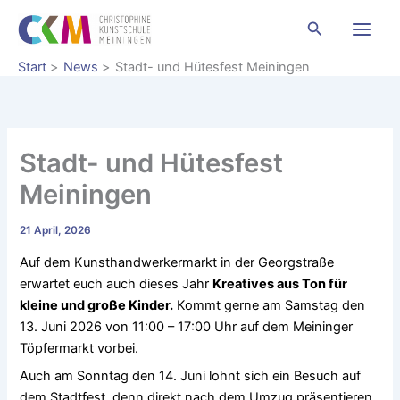
Zum
Suchen
Inhalt
springen
Start
News
Stadt- und Hütesfest Meiningen
Stadt- und Hütesfest
Meiningen
21 April, 2026
Auf dem Kunsthandwerkermarkt in der Georgstraße
erwartet euch auch dieses Jahr
Kreatives aus Ton für
kleine und große Kinder.
Kommt gerne am Samstag den
13. Juni 2026 von 11:00 – 17:00 Uhr auf dem Meininger
Töpfermarkt vorbei.
Auch am Sonntag den 14. Juni lohnt sich ein Besuch auf
dem Stadtfest, denn direkt nach dem Umzug präsentieren