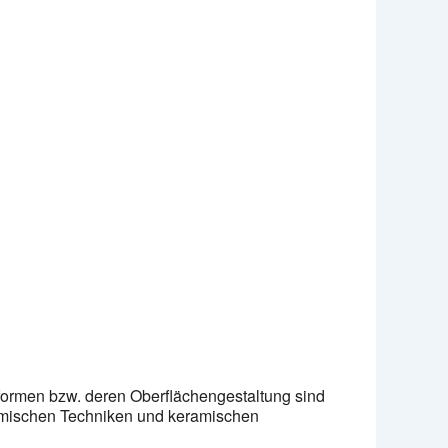
Office 365
Outlook Live
ßformen bzw. deren Oberflächengestaltung sind
keramischen Techniken und keramischen