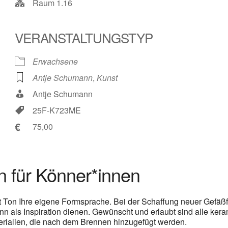
Raum 1.16
VERANSTALTUNGSTYP
Erwachsene
Antje Schumann
,
Kunst
le Kalender
iCalendar
Antje Schumann
25F-K723ME
€
75,00
n für Könner*innen
mit Ton Ihre eigene Formsprache. Bei der Schaffung neuer Gefä
 kann als Inspiration dienen. Gewünscht und erlaubt sind alle 
erialien, die nach dem Brennen hinzugefügt werden.